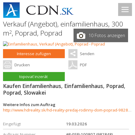
Verkauf (Angebot), einfamilienhaus, 300
m
,
Poprad
,
Poprad
2
10 Fotos anzeigen
Interesse zufügen
Senden
Drucken
PDF
topovať inzerát
Kaufen Einfamilienhaus, Einfamilienhaus, Poprad,
Poprad, Slowakei
Weitere Infos zum Auftrag
http://www.hdreality.sk/hd-reality-predaj-rodinny-dom-poprad-982848
Eingefügt
19.03.2026
Auftrags Nummer
AR-0SFI-100807 (982848)