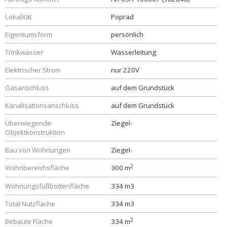
Lokalität
Poprad
Eigentumsform
persönlich
Trinkwasser
Wasserleitung
Elektrischer Strom
nur 220V
Gasanschluss
auf dem Grundstück
Kanalisationsanschluss
auf dem Grundstück
Überwiegende
Ziegel-
Objektkonstruktion
Bau von Wohnungen
Ziegel-
2
Wohnbereichsfläche
300 m
Wohnungsfußbodenfläche
334 m3
Total Nutzfläche
334 m3
2
Bebaute Fläche
334 m