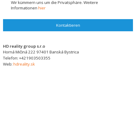
Wir kümmern uns um die Privatsphäre. Weitere
Informationen
hier
Kontaktieren
HD reality group s.r.o
Horná Mičiná 222
97401
Banská Bystrica
Telefon:
+421903503355
Web:
hdreality.sk