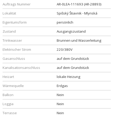
Auftrags Nummer
AR-0LEA-111693 (AR-28893)
Lokalität
Spišský Štiavnik - Mlynská
Eigentumsform
persönlich
Zustand
Ausgangszustand
Trinkwasser
Brunnen und Wasserleitung
Elektrischer Strom
220/380V
Gasanschluss
auf dem Grundstück
Kanalisationsanschluss
auf dem Grundstück
Heizart
lokale Heizung
Wärmequelle
Erdgas
Balkon
Nein
Loggia
Nein
Terrasse
Nein