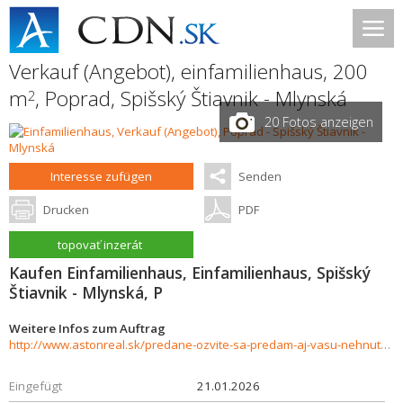
Verkauf (Angebot), einfamilienhaus, 200
m
,
Poprad
,
Spišský Štiavnik - Mlynská
2
20 Fotos anzeigen
Interesse zufügen
Senden
Drucken
PDF
topovať inzerát
Kaufen Einfamilienhaus, Einfamilienhaus, Spišský
Štiavnik - Mlynská, P
Weitere Infos zum Auftrag
http://www.astonreal.sk/predane-ozvite-sa-predam-aj-vasu-nehnutelnost-840651
Eingefügt
21.01.2026