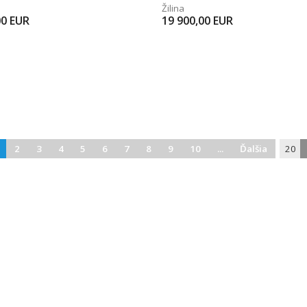
Žilina
00
EUR
19 900,00
EUR
2
3
4
5
6
7
8
9
10
...
Ďalšia
20