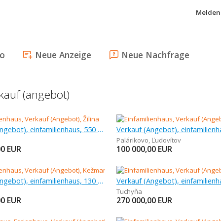
Melden 
fo
Neue Anzeige
Neue Nachfrage
kauf (angebot)
Verkauf (Angebot), einfamilienhaus, 550 m
Palárikovo
,
Ľudovítov
00
EUR
100 000,00
EUR
Verkauf (Angebot), einfamilienhaus, 130 m
Tuchyňa
00
EUR
270 000,00
EUR