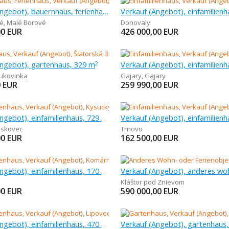
Verkauf (Angebot), bauernhaus, ferienhaus, 254 m
é
,
Malé Borové
Donovaly
00
EUR
426 000,00
EUR
Angebot), gartenhaus, 329 m
2
Bukovinka
Gajary
,
Gajary
0
EUR
259 990,00
EUR
Verkauf (Angebot), einfamilienhaus, 729 m
eskovec
Trnovo
00
EUR
162 500,00
EUR
Verkauf (Angebot), einfamilienhaus, 170 m
Kláštor pod Znievom
00
EUR
590 000,00
EUR
Verkauf (Angebot), einfamilienhaus, 470 m
Verkauf (Angebot), gartenhaus