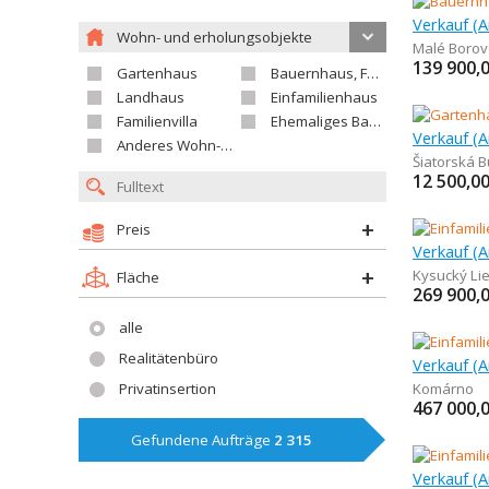
Wohn- und erholungsobjekte
Malé Borov
139 900,
Gartenhaus
Bauernhaus, Ferienhaus
Landhaus
Einfamilienhaus
Familienvilla
Ehemaliges Bauerngut
Verkauf (
Anderes Wohn- oder Ferienobjekt
Šiatorská 
12 500,0
Preis
Kysucký Li
Fläche
269 900,
alle
Realitätenbüro
Privatinsertion
Komárno
467 000,
Gefundene Aufträge
2 315