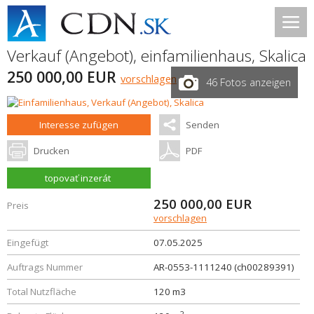
Verkauf (Angebot), einfamilienhaus,
Skalica
250 000,00 EUR
vorschlagen
46 Fotos anzeigen
Interesse zufügen
Senden
Drucken
PDF
topovať inzerát
250 000,00
EUR
Preis
vorschlagen
Eingefügt
07.05.2025
Auftrags Nummer
AR-0553-1111240 (ch00289391)
Total Nutzfläche
120 m3
2