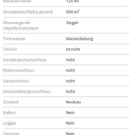
Bebaute Fläche
120 m
2
Grundstücksfläche gesamt
900 m
Überwiegende
Ziegel-
Objektkonstruktion
Trinkwasser
Wasserleitung
Telefon
ist nicht
Kanalisationsanschluss
nicht
Elektroanschluss
nicht
Gasanschluss
nicht
Wasserleitungsanschluss
nicht
Zustand
Neubau
Balkon
Nein
Loggia
Nein
Terrasse
Nein