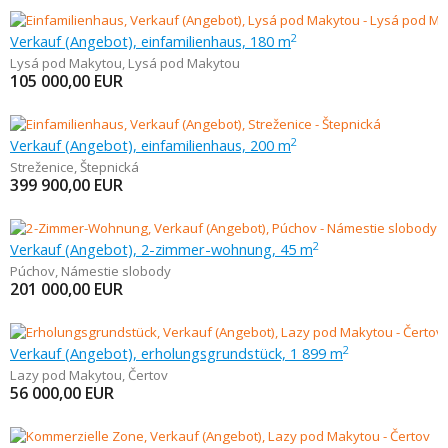
Verkauf (Angebot), einfamilienhaus, 180 m
2
Lysá pod Makytou
,
Lysá pod Makytou
105 000,00
EUR
Verkauf (Angebot), einfamilienhaus, 200 m
2
Streženice
,
Štepnická
399 900,00
EUR
Verkauf (Angebot), 2-zimmer-wohnung, 45 m
2
Púchov
,
Námestie slobody
201 000,00
EUR
Verkauf (Angebot), erholungsgrundstück, 1 899 m
2
Lazy pod Makytou
,
Čertov
56 000,00
EUR