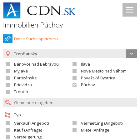
Immobilien Púchov
Diese Suche speichern
Trenčiansky
Bánovce nad Bebravou
Ilava
Myjava
Nové Mesto nad Váhom
Partizánske
Považská Bystrica
Prievidza
Púchov
Trenčín
Typ
Verkauf (Angebot)
Vermietung (Angebot)
Kauf (Anfrage)
Miete (Anfrage)
Versteigerung