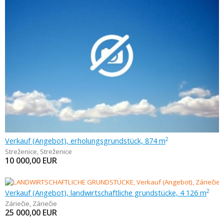
Verkauf (Angebot), erholungsgrundstück, 874 m
2
Streženice
,
Streženice
10 000,00
EUR
Verkauf (Angebot), landwirtschaftliche grundstücke, 4 126 m
2
Záriečie
,
Záriečie
25 000,00
EUR