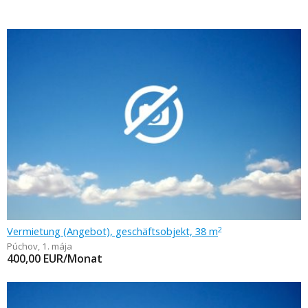
Vermietung (Angebot), geschäftsobjekt, 38 m
2
Púchov
,
1. mája
400,00
EUR/Monat