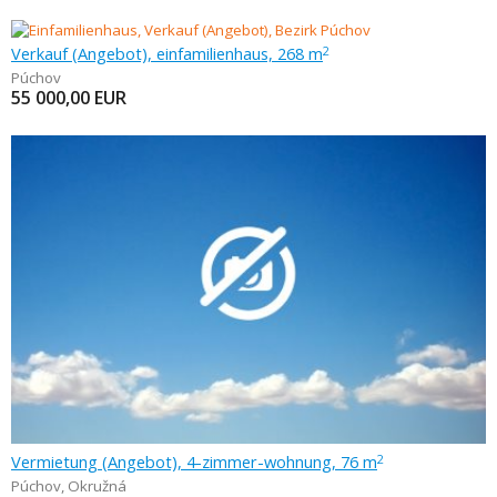
Verkauf (Angebot), einfamilienhaus, 268 m
2
Púchov
55 000,00
EUR
Vermietung (Angebot), 4-zimmer-wohnung, 76 m
2
Púchov
,
Okružná