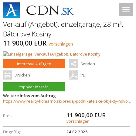
Verkauf (Angebot), einzelgarage, 28 m
,
2
Bátorove Kosihy
11 900,00 EUR
vorschlagen
Interesse zufügen
Senden
Drucken
PDF
topovať inzerát
Weitere Infos zum Auftrag
https://www.reality-komarno.sk/predaj-podnikatelske-objekty-novostavby/Na-predaj-garaz-v-obci-Batorove-Kosihy-34791/?utm_source=areality&utm_medium=xml&utm_term=34791&utm_content=pozemok&utm_campaign=portaly
11 900,00
EUR
Preis
vorschlagen
Eingefügt
24.02.2025