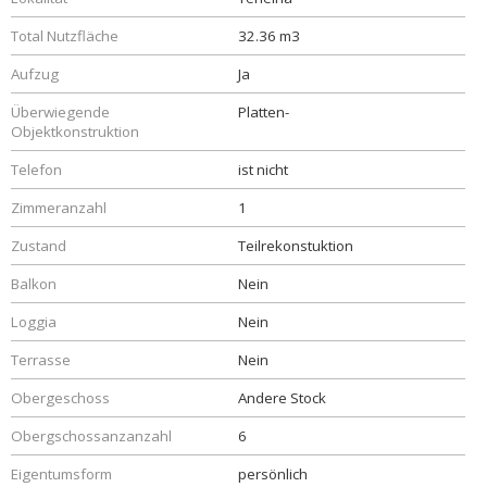
Total Nutzfläche
32.36 m3
Aufzug
Ja
Überwiegende
Platten-
Objektkonstruktion
Telefon
ist nicht
Zimmeranzahl
1
Zustand
Teilrekonstuktion
Balkon
Nein
Loggia
Nein
Terrasse
Nein
Obergeschoss
Andere Stock
Obergschossanzanzahl
6
Eigentumsform
persönlich