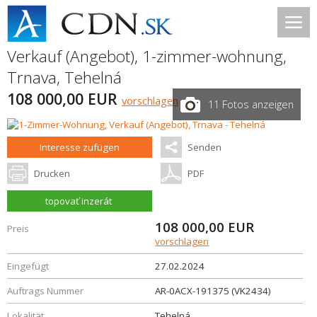
Verkauf (Angebot), 1-zimmer-wohnung,
Trnava
,
Tehelná
108 000,00 EUR
vorschlagen
11 Fotos anzeigen
Interesse zufügen
Senden
Drucken
PDF
topovať inzerát
108 000,00
EUR
Preis
vorschlagen
Eingefügt
27.02.2024
Auftrags Nummer
AR-0ACX-191375 (VK2434)
Lokalität
Tehelná