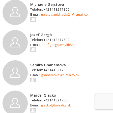
Michaela Geistová
Telefon: +421413217800
E-mail:
geistovamichaela21@gmail.com
Jozef Gergö
Telefon: +421413217800
E-mail:
jozef.gergo@mylife.sk
Samira Ghanemová
Telefon: +421413217800
E-mail:
ghanemova@tureality.sk
Marcel Gjacko
Telefon: +421413217800
E-mail:
gjacko@tureality.sk