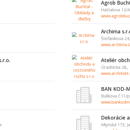
Agrob Bucht
Hattalova 12/A,
www.agrobbuch
Archima s.r.
Štefánikova 24
www.archima.s
.r.o.
Ateliér obc
Úradnícka 28,,
www.architekt.
BAN KOD-MA
Bulíkova č.11/p
www.bankodma
Dekorácie a
a
Mlynská 173, J