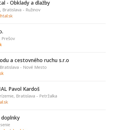
al - Obklady a dlažby
 Bratislava - Ružinov
tal.sk
o.
, Prešov
k
hodu a cestovného ruchu s.r.o
 Bratislava - Nové Mesto
sk
L Pavol Kardoš
rízemie, Bratislava - Petržalka
l.sk
 doplnky
asenie