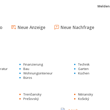
Melden 
fo
Neue Anzeige
Neue Nachfrage
Finanzierung
Technik
eratur
Bau
Garten
Wohnungsinterieur
Küchen
Büros
Trenčiansky
Nitriansky
Prešovský
Košický