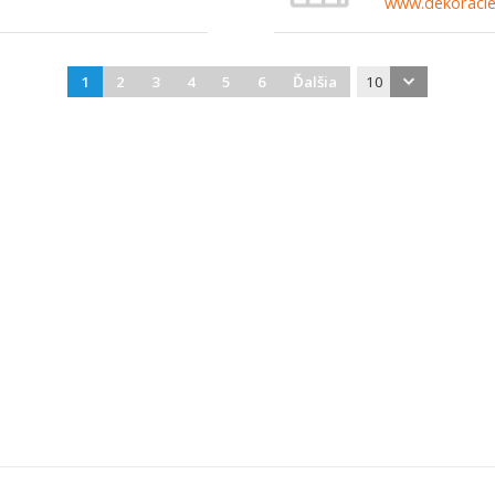
www.dekoracie
1
2
3
4
5
6
Ďalšia
10