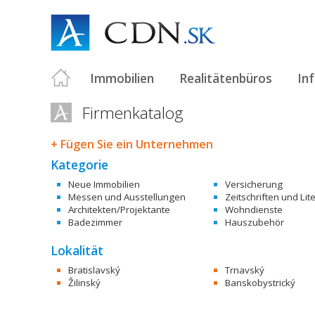
Immobilien
Realitätenbüros
In
Firmenkatalog
+ Fügen Sie ein Unternehmen
Kategorie
Neue Immobilien
Versicherung
Messen und Ausstellungen
Zeitschriften und Lit
Architekten/Projektante
Wohndienste
Badezimmer
Hauszubehör
Lokalität
Bratislavský
Trnavský
Žilinský
Banskobystrický