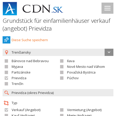
Grundstück für einfamilienhäuser verkauf
(angebot) Prievidza
Diese Suche speichern
Trenčiansky
Bánovce nad Bebravou
Ilava
Myjava
Nové Mesto nad Váhom
Partizánske
Považská Bystrica
Prievidza
Púchov
Trenčín
Typ
Verkauf (Angebot)
Vermietung (Angebot)
Kauf (Anfrage)
Miete (Anfrage)