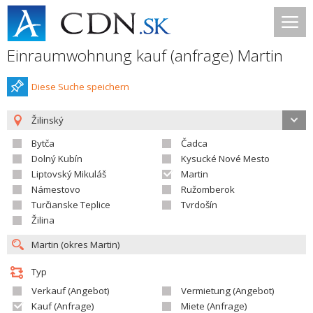
Einraumwohnung kauf (anfrage) Martin
Diese Suche speichern
Žilinský
Bytča
Čadca
Dolný Kubín
Kysucké Nové Mesto
Liptovský Mikuláš
Martin
Námestovo
Ružomberok
Turčianske Teplice
Tvrdošín
Žilina
Typ
Verkauf (Angebot)
Vermietung (Angebot)
Kauf (Anfrage)
Miete (Anfrage)