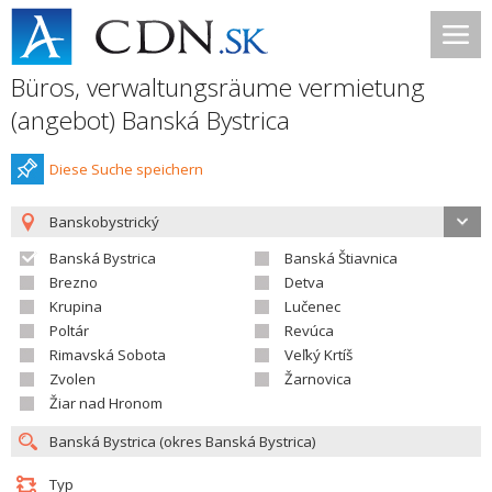
Büros, verwaltungsräume vermietung
(angebot) Banská Bystrica
Diese Suche speichern
Banskobystrický
Banská Bystrica
Banská Štiavnica
Brezno
Detva
Krupina
Lučenec
Poltár
Revúca
Rimavská Sobota
Veľký Krtíš
Zvolen
Žarnovica
Žiar nad Hronom
Typ