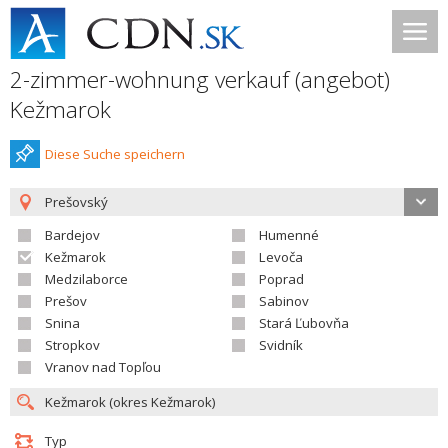
2-zimmer-wohnung verkauf (angebot)
Kežmarok
Diese Suche speichern
Prešovský
Bardejov
Humenné
Kežmarok
Levoča
Medzilaborce
Poprad
Prešov
Sabinov
Snina
Stará Ľubovňa
Stropkov
Svidník
Vranov nad Topľou
Typ